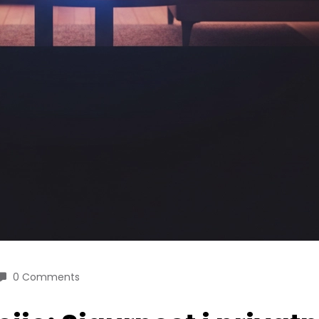
0 Comments