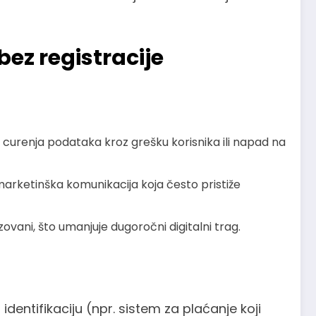
bez registracije
d curenja podataka kroz grešku korisnika ili napad na
 marketinška komunikacija koja često pristiže
vani, što umanjuje dugoročni digitalni trag.
identifikaciju (npr. sistem za plaćanje koji