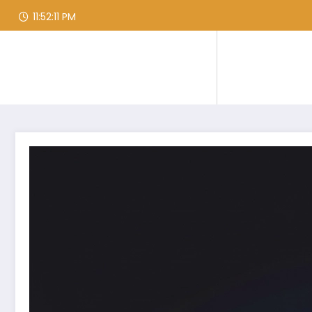
Skip
11:52:13 PM
to
content