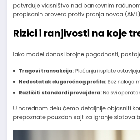
potvrđuje vlasništvo nad bankovnim računom)
propisanih provera protiv pranja novca (AML)
Rizici i ranjivosti na koje 
Iako model donosi brojne pogodnosti, postoje i
Tragovi transakcija:
Plaćanja i isplate ostavlja
Nedostatak dugoročnog profila:
Bez naloga mož
Različiti standardi provajdera:
Ne svi operatori
U narednom delu ćemo detaljnije objasniti kon
prepoznate pouzdan sajt za igranje slotova be