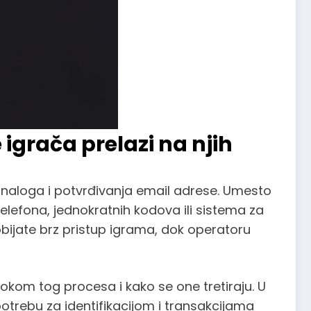
 igrača prelazi na njih
naloga i potvrđivanja email adrese. Umesto
elefona, jednokratnih kodova ili sistema za
 dobijate brz pristup igrama, dok operatoru
tokom tog procesa i kako se one tretiraju. U
 potrebu za identifikacijom i transakcijama