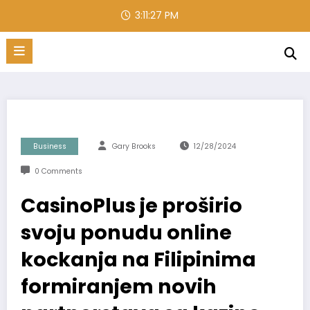
Skip
3:11:28 PM
to
content
Business
Gary Brooks
12/28/2024
0 Comments
CasinoPlus je proširio
svoju ponudu online
kockanja na Filipinima
formiranjem novih