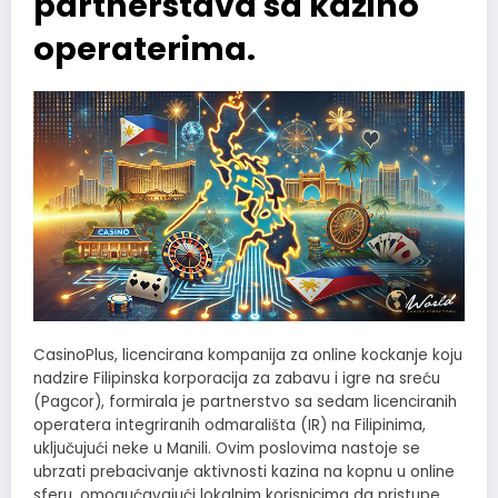
partnerstava sa kazino
operaterima.
CasinoPlus, licencirana kompanija za online kockanje koju
nadzire Filipinska korporacija za zabavu i igre na sreću
(Pagcor), formirala je partnerstvo sa sedam licenciranih
operatera integriranih odmarališta (IR) na Filipinima,
uključujući neke u Manili. Ovim poslovima nastoje se
ubrzati prebacivanje aktivnosti kazina na kopnu u online
sferu, omogućavajući lokalnim korisnicima da pristupe