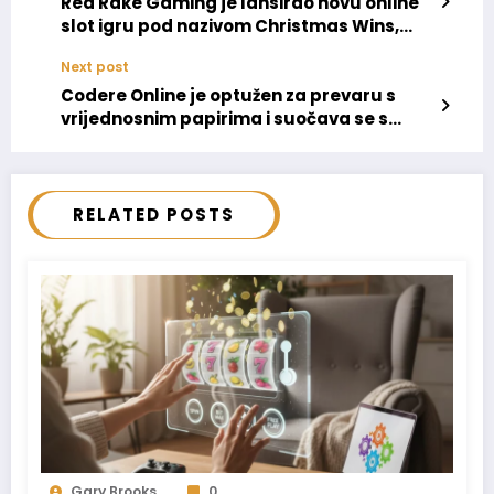
Red Rake Gaming je lansirao novu online
slot igru pod nazivom Christmas Wins,
koja slavi prazničnu sezonu.
Next post
Codere Online je optužen za prevaru s
vrijednosnim papirima i suočava se s
rizikom da bude uklonjen sa Nasdaq
berze.
RELATED POSTS
Gary Brooks
0