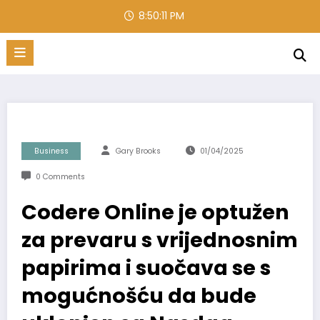
Skip
8:50:12 PM
to
content
Business
Gary Brooks
01/04/2025
0 Comments
Codere Online je optužen
za prevaru s vrijednosnim
papirima i suočava se s
mogućnošću da bude