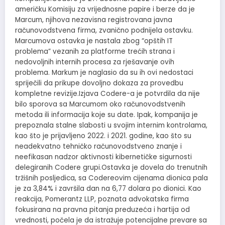
američku Komisiju za vrijednosne papire i berze da je
Marcum, njihova nezavisna registrovana javna
računovodstvena firma, zvanično podnijela ostavku.
Marcumova ostavka je nastala zbog “opštih IT
problema” vezanih za platforme trećih strana i
nedovoljnih internih procesa za rješavanje ovih
problema. Markum je naglasio da su ih ovi nedostaci
spriječili da prikupe dovoljno dokaza za provedbu
kompletne revizije.Izjava Codere-a je potvrdila da nije
bilo sporova sa Marcumom oko računovodstvenih
metoda ili informacija koje su date. Ipak, kompanija je
prepoznala stalne slabosti u svojim internim kontrolama,
kao što je prijavljeno 2022. i 2021. godine, kao što su
neadekvatno tehničko računovodstveno znanje i
neefikasan nadzor aktivnosti kibernetičke sigurnosti
delegiranih Codere grupi.Ostavka je dovela do trenutnih
tržišnih posljedica, sa Codereovim cijenama dionica pala
je za 3,84% i završila dan na 6,77 dolara po dionici. Kao
reakcija, Pomerantz LLP, poznata advokatska firma
fokusirana na pravna pitanja preduzeća i hartija od
vrednosti, počela je da istražuje potencijalne prevare sa