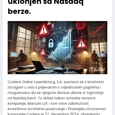
uklonjen sa Nasdaq
berze.
Codere Online Luxembourg, S.A. suočava se s krivičnom
istragom u vezi s prijevarom s vrijednosnim papirima i
mogućnošću da se njegove dionice uklone iz trgovanja
na Nasdaq berzi. To dolazi nakon ostavke revizora
kompanije, Marcum LLP, i sve veće zabrinutosti
investitora za interno poslovanje i finansijsku otvorenost
kompanije.Codere je 27. decembra 2024. obavijestio