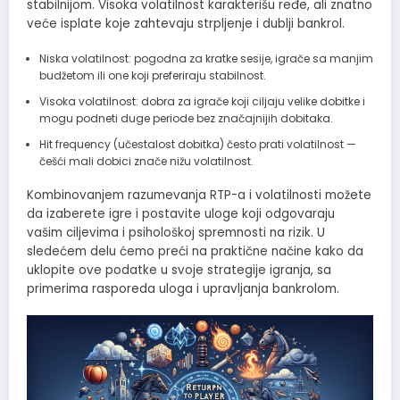
stabilnijom. Visoka volatilnost karakterišu ređe, ali znatno
veće isplate koje zahtevaju strpljenje i dublji bankrol.
Niska volatilnost: pogodna za kratke sesije, igrače sa manjim
budžetom ili one koji preferiraju stabilnost.
Visoka volatilnost: dobra za igrače koji ciljaju velike dobitke i
mogu podneti duge periode bez značajnijih dobitaka.
Hit frequency (učestalost dobitka) često prati volatilnost —
češći mali dobici znače nižu volatilnost.
Kombinovanjem razumevanja RTP-a i volatilnosti možete
da izaberete igre i postavite uloge koji odgovaraju
vašim ciljevima i psihološkoj spremnosti na rizik. U
sledećem delu ćemo preći na praktične načine kako da
uklopite ove podatke u svoje strategije igranja, sa
primerima rasporeda uloga i upravljanja bankrolom.