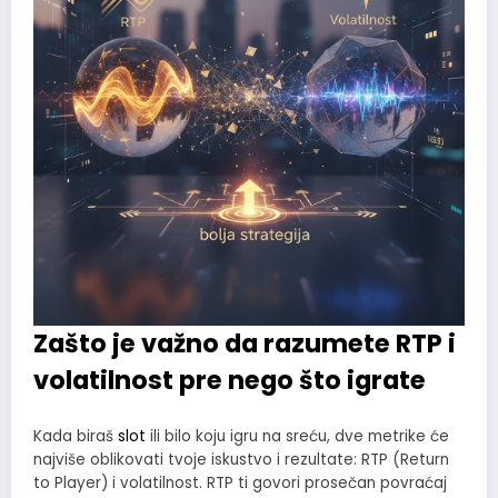
Zašto je važno da razumete RTP i
volatilnost pre nego što igrate
Kada biraš
slot
ili bilo koju igru na sreću, dve metrike će
najviše oblikovati tvoje iskustvo i rezultate: RTP (Return
to Player) i volatilnost. RTP ti govori prosečan povraćaj