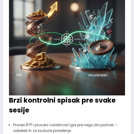
Brzi kontrolni spisak pre svake
sesije
Proveri RTP i proceni volatilnost igre pre nego što počneš —
zabeleži ih za buduće poređenje.