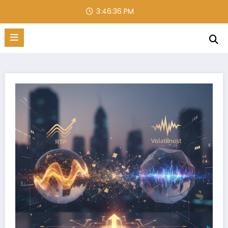
Skip
3:46:37 PM
to
content