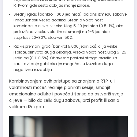
RTP-om gde često dobijaš manje iznose.
Srednji igrač (bankrol 1.000 jedinica): balans između zabave
i mogućnosti većeg dobitka. Srednja volatilnost ili
kombinacija niske i visoke. Ulog 5–10 jedinica (0.5–1%); ako
prelaziš na visoku volatilnost smanji na 1–3 jedinice;
stop‑loss 20–30%; stop‑win 50%.
Rizik‑spreman igrač (bankrol 5.000 jedinica): cilja velike
isplate, prihvata duga čekanja. Visoka volatilnost, ulog 5–25
jedinica (0.1–0.5%). Obavezno postavi stroga pravila za
zaustavljanje gubitaka jer moguća su izuzetno duga
negativna razdoblja.
Kombinovanjem ovih pristupa sa znanjem o RTP-u i
volatilnosti možeš realnije planirati sesije, smanjiti
emocionalne odluke i povećati šanse da ostvariš svoje
ciljeve — bilo da želiš dugu zabavu, brzi profit ili san o
velikom džekpotu.