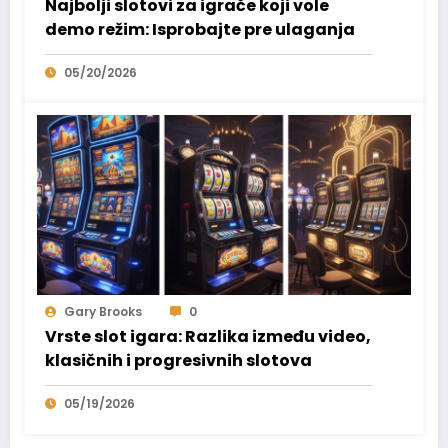
Najbolji slotovi za igrače koji vole
demo režim: Isprobajte pre ulaganja
05/20/2026
Gary Brooks
0
Vrste slot igara: Razlika između video,
klasičnih i progresivnih slotova
05/19/2026