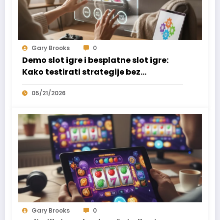
Gary Brooks
0
Demo slot igre i besplatne slot igre:
Kako testirati strategije bez
registracije
05/21/2026
Gary Brooks
0