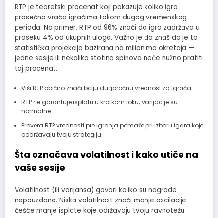
RTP je teoretski procenat koji pokazuje koliko igra
prosečno vraća igračima tokom dugog vremenskog
perioda. Na primer, RTP od 96% znači da igra zadržava u
proseku 4% od ukupnih uloga. Važno je da znaš da je to
statistička projekcija bazirana na milionima okretaja —
jedne sesije ili nekoliko stotina spinova neće nužno pratiti
taj procenat.
Viši RTP obično znači bolju dugoročnu vrednost za igrača.
RTP ne garantuje isplatu u kratkom roku; varijacije su
normalne.
Provera RTP vrednosti pre igranja pomaže pri izboru igara koje
podržavaju tvoju strategiju.
Šta označava volatilnost i kako utiče na
vaše sesije
Volatilnost (ili varijansa) govori koliko su nagrade
nepouzdane. Niska volatilnost znači manje oscilacije —
češće manje isplate koje održavaju tvoju ravnotežu