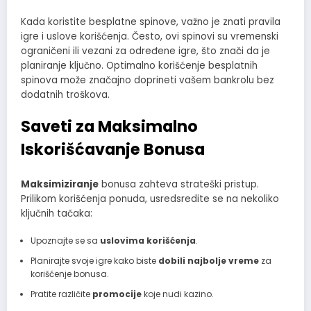
Kada koristite besplatne spinove, važno je znati pravila
igre i uslove korišćenja. Često, ovi spinovi su vremenski
ograničeni ili vezani za određene igre, što znači da je
planiranje ključno. Optimalno korišćenje besplatnih
spinova može značajno doprineti vašem bankrolu bez
dodatnih troškova.
Saveti za Maksimalno
Iskorišćavanje Bonusa
Maksimiziranje
bonusa zahteva strateški pristup.
Prilikom korišćenja ponuda, usredsredite se na nekoliko
ključnih tačaka:
Upoznajte se sa
uslovima korišćenja
.
Planirajte svoje igre kako biste
dobili najbolje vreme
za
korišćenje bonusa.
Pratite različite
promocije
koje nudi kazino.