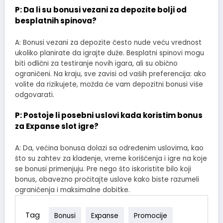
P: Da li su bonusi vezani za depozite bolji od
besplatnih spinova?
A: Bonusi vezani za depozite često nude veću vrednost
ukoliko planirate da igrajte duže. Besplatni spinovi mogu
biti odlični za testiranje novih igara, ali su obično
ograničeni. Na kraju, sve zavisi od vaših preferencija: ako
volite da rizikujete, možda će vam depozitni bonusi više
odgovarati.
P: Postoje li posebni uslovi kada koristim bonus
za Expanse slot igre?
A: Da, većina bonusa dolazi sa određenim uslovima, kao
što su zahtev za klađenje, vreme korišćenja i igre na koje
se bonusi primenjuju. Pre nego što iskoristite bilo koji
bonus, obavezno pročitajte uslove kako biste razumeli
ograničenja i maksimalne dobitke.
Tag
Bonusi
Expanse
Promocije