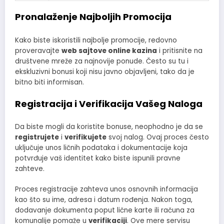
Pronalaženje Najboljih Promocija
Kako biste iskoristili najbolje promocije, redovno
proveravajte
web sajtove online kazina
i pritisnite na
društvene mreže za najnovije ponude. Često su tu i
ekskluzivni bonusi koji nisu javno objavljeni, tako da je
bitno biti informisan.
Registracija i Verifikacija Vašeg Naloga
Da biste mogli da koristite bonuse, neophodno je da se
registrujete
i
verifikujete
svoj nalog. Ovaj proces često
uključuje unos ličnih podataka i dokumentacije koja
potvrđuje vaš identitet kako biste ispunili pravne
zahteve.
Proces registracije zahteva unos osnovnih informacija
kao što su ime, adresa i datum rođenja. Nakon toga,
dodavanje dokumenta poput lične karte ili računa za
komunalije pomaže u
verifikaciji
. Ove mere servisu