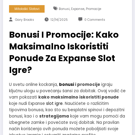
,
,
Mitološki Slotovi
Bonusi
Expanse
Promocije
Gary Brooks
12/14/2025
0 Comments
Bonusi I Promocije: Kako
Maksimalno Iskoristiti
Ponude Za Expanse Slot
Igre?
U svetu online kockanja,
bonusi
i promocije
igraju
ključnu ulogu u povećanju šansi za dobitak. Ovaj vodič će
vam pokazati
kako maksimalno iskoristiti ponude
koje nudi Expanse
slot igre
. Naučićete o različitim
tipovima bonusa, kao što su besplatni spinovi i depozitni
bonusi, kao i o
strategijama
koje vam mogu pomoći da
izbegnete zamke i povećate svoj dobitak. Na pravilan
način korišćenja ovih ponuda možete poboljšati svoje