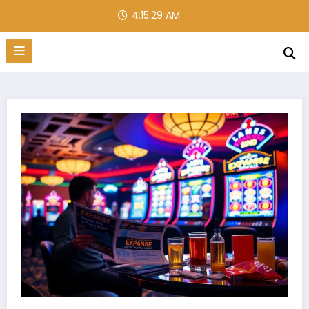
Skip
4:15:30 AM
to
content