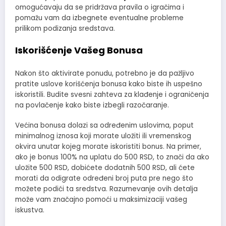
omogućavaju da se pridržava pravila o igračima i
pomažu vam da izbegnete eventualne probleme
prilikom podizanja sredstava.
Iskorišćenje Vašeg Bonusa
Nakon što aktivirate ponudu, potrebno je da pažljivo
pratite uslove korišćenja bonusa kako biste ih uspešno
iskoristili. Budite svesni zahteva za klađenje i ograničenja
na povlačenje kako biste izbegli razočaranje.
Većina bonusa dolazi sa određenim uslovima, poput
minimalnog iznosa koji morate uložiti ili vremenskog
okvira unutar kojeg morate iskoristiti bonus. Na primer,
ako je bonus 100% na uplatu do 500 RSD, to znači da ako
uložite 500 RSD, dobićete dodatnih 500 RSD, ali ćete
morati da odigrate određeni broj puta pre nego što
možete podići ta sredstva. Razumevanje ovih detalja
može vam značajno pomoći u maksimizaciji vašeg
iskustva.