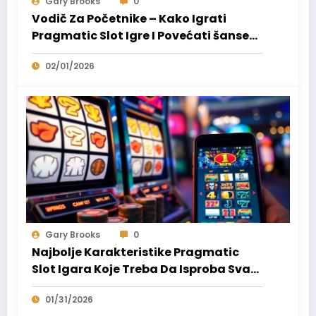
Gary Brooks
0
Vodič Za Početnike – Kako Igrati
Pragmatic Slot Igre I Povećati šanse
Za Dobitak
02/01/2026
Gary Brooks
0
Najbolje Karakteristike Pragmatic
Slot Igara Koje Treba Da Isproba Svaki
Igrač
01/31/2026