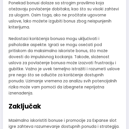
Ponekad bonusi dolaze sa strogim pravilima koja
otežavaju povlačenje dobitaka, kao što su visoki zahtevi
za ulogom. Osim toga, ako ne pročitate ugovorne
uslove, lako možete izgubiti bonus zbog neispunjenih
kriterijuma.
Nedostaci korišćenja bonusa mogu uključivati i
psihološke aspekte. Igrači se mogu osećati pod
pritiskom da maksimalno iskoriste bonus, što može
dovesti do impulsivnog kockanja. Takođe, složenost
uslova za povlačenje bonusa može izazvati frustraciju i
gubitke. Važno je uvek temeljno istražiti i razumeti uslove
pre nego što se odlučite za korišćenje dostupnih
ponuda. Uzimanje vremena za analizu svih potencijalnih
rizika može vam pomoći da izbegnete neprijatna
iznenađenja.
Zaključak
Maximalno iskoristiti bonuse i promocije za Expanse slot
igre zahteva razumevanje dostupnih ponuda i strategija.