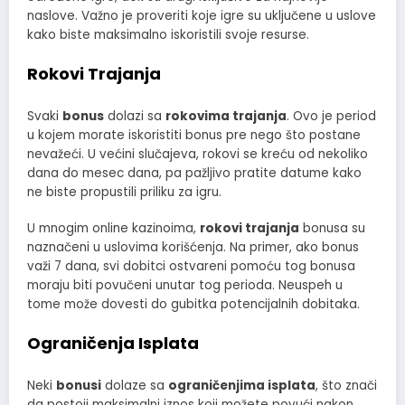
naslove. Važno je proveriti koje igre su uključene u uslove
kako biste maksimalno iskoristili svoje resurse.
Rokovi Trajanja
Svaki
bonus
dolazi sa
rokovima trajanja
. Ovo je period
u kojem morate iskoristiti bonus pre nego što postane
nevažeći. U većini slučajeva, rokovi se kreću od nekoliko
dana do mesec dana, pa pažljivo pratite datume kako
ne biste propustili priliku za igru.
U mnogim online kazinoima,
rokovi trajanja
bonusa su
naznačeni u uslovima korišćenja. Na primer, ako bonus
važi 7 dana, svi dobitci ostvareni pomoću tog bonusa
moraju biti povučeni unutar tog perioda. Neuspeh u
tome može dovesti do gubitka potencijalnih dobitaka.
Ograničenja Isplata
Neki
bonusi
dolaze sa
ograničenjima isplata
, što znači
da postoji maksimalni iznos koji možete povući nakon