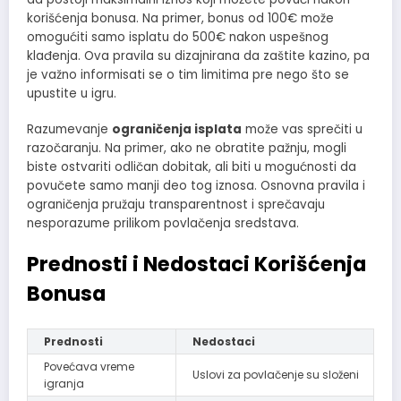
korišćenja bonusa. Na primer, bonus od 100€ može
omogućiti samo isplatu do 500€ nakon uspešnog
klađenja. Ova pravila su dizajnirana da zaštite kazino, pa
je važno informisati se o tim limitima pre nego što se
upustite u igru.
Razumevanje
ograničenja isplata
može vas sprečiti u
razočaranju. Na primer, ako ne obratite pažnju, mogli
biste ostvariti odličan dobitak, ali biti u mogućnosti da
povučete samo manji deo tog iznosa. Osnovna pravila i
ograničenja pružaju transparentnost i sprečavaju
nesporazume prilikom povlačenja sredstava.
Prednosti i Nedostaci Korišćenja
Bonusa
Prednosti
Nedostaci
Povećava vreme
Uslovi za povlačenje su složeni
igranja