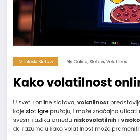
,
,
Mitološki Slotovi
Online
Slotovi
Volatilnost
Kako volatilnost onl
U svetu online slotova,
volatilnost
predstavlja
koje
slot igre
pružaju, i može značajno uticati
svesni razlika između
niskovolatilnih
i
visoko
da razumeju kako volatilnost može promeniti n