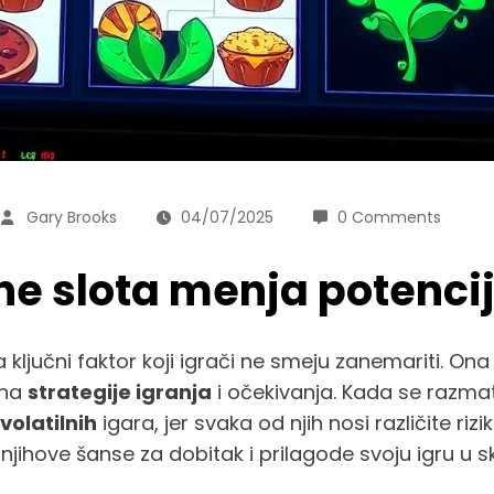
Gary Brooks
04/07/2025
0 Comments
ine slota menja potenci
 ključni faktor koji igrači ne smeju zanemariti. Ona
 na
strategije igranja
i očekivanja. Kada se razmatr
volatilnih
igara, jer svaka od njih nosi različite riz
jihove šanse za dobitak i prilagode svoju igru u sk