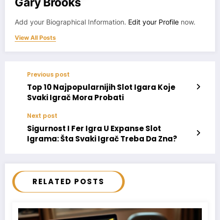
Gary Brooks
Add your Biographical Information.
Edit your Profile
now.
View All Posts
Previous post
Top 10 Najpopularnijih Slot Igara Koje
Svaki Igrač Mora Probati
Next post
Sigurnost I Fer Igra U Expanse Slot
Igrama: Šta Svaki Igrač Treba Da Zna?
RELATED POSTS