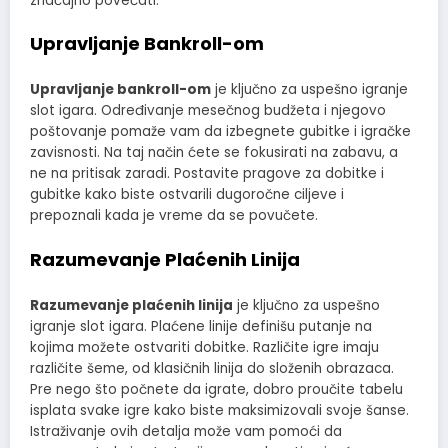
značajno povećati.
Upravljanje Bankroll-om
Upravljanje bankroll-om
je ključno za uspešno igranje
slot igara. Određivanje mesečnog budžeta i njegovo
poštovanje pomaže vam da izbegnete gubitke i igračke
zavisnosti. Na taj način ćete se fokusirati na zabavu, a
ne na pritisak zaradi. Postavite pragove za dobitke i
gubitke kako biste ostvarili dugoročne ciljeve i
prepoznali kada je vreme da se povučete.
Razumevanje Plaćenih Linija
Razumevanje plaćenih linija
je ključno za uspešno
igranje slot igara. Plaćene linije definišu putanje na
kojima možete ostvariti dobitke. Različite igre imaju
različite šeme, od klasičnih linija do složenih obrazaca.
Pre nego što počnete da igrate, dobro proučite tabelu
isplata svake igre kako biste maksimizovali svoje šanse.
Istraživanje ovih detalja može vam pomoći da