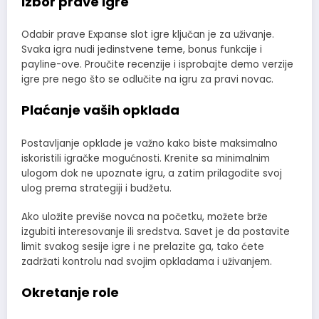
Izbor prave igre
Odabir prave Expanse slot igre ključan je za uživanje.
Svaka igra nudi jedinstvene teme, bonus funkcije i
payline-ove. Proučite recenzije i isprobajte demo verzije
igre pre nego što se odlučite na igru za pravi novac.
Plaćanje vaših opklada
Postavljanje opklade je važno kako biste maksimalno
iskoristili igračke mogućnosti. Krenite sa minimalnim
ulogom dok ne upoznate igru, a zatim prilagodite svoj
ulog prema strategiji i budžetu.
Ako uložite previše novca na početku, možete brže
izgubiti interesovanje ili sredstva. Savet je da postavite
limit svakog sesije igre i ne prelazite ga, tako ćete
zadržati kontrolu nad svojim opkladama i uživanjem.
Okretanje role