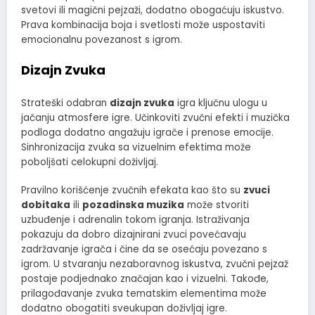
svetovi ili magični pejzaži, dodatno obogaćuju iskustvo.
Prava kombinacija boja i svetlosti može uspostaviti
emocionalnu povezanost s igrom.
Dizajn Zvuka
Strateški odabran
dizajn zvuka
igra ključnu ulogu u
jačanju atmosfere igre. Učinkoviti zvučni efekti i muzička
podloga dodatno angažuju igrače i prenose emocije.
Sinhronizacija zvuka sa vizuelnim efektima može
poboljšati celokupni doživljaj.
Pravilno korišćenje zvučnih efekata kao što su
zvuci
dobitaka
ili
pozadinska muzika
može stvoriti
uzbuđenje i adrenalin tokom igranja. Istraživanja
pokazuju da dobro dizajnirani zvuci povećavaju
zadržavanje igrača i čine da se osećaju povezano s
igrom. U stvaranju nezaboravnog iskustva, zvučni pejzaž
postaje podjednako značajan kao i vizuelni. Takođe,
prilagođavanje zvuka tematskim elementima može
dodatno obogatiti sveukupan doživljaj igre.