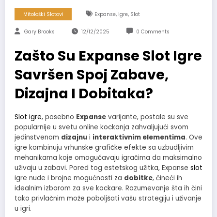
,
,
Mitološki Slotovi
Expanse
Igre
Slot
Gary Brooks
12/12/2025
0 Comments
Zašto Su Expanse Slot Igre
Savršen Spoj Zabave,
Dizajna I Dobitaka?
Slot igre
, posebno
Expanse
varijante, postale su sve
popularnije u svetu online kockanja zahvaljujući svom
jedinstvenom
dizajnu
i
interaktivnim elementima
. Ove
igre kombinuju vrhunske grafičke efekte sa uzbudljivim
mehanikama koje omogućavaju igračima da maksimalno
uživaju u zabavi. Pored tog estetskog užitka, Expanse
slot
igre nude i brojne mogućnosti za
dobitke
, čineći ih
idealnim izborom za sve kockare. Razumevanje šta ih čini
tako privlačnim može poboljšati vašu strategiju i uživanje
u igri.